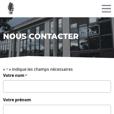
Le Village by CA Châteaudun
Aller au contenu
NOUS CONTACTER
«
» indique les champs nécessaires
*
Votre nom
*
Votre prénom