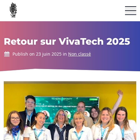
Le Village by CA Châteaudun
Aller au contenu
Retour sur VivaTech 2025
Publish on 23 juin 2025 in
Non classé