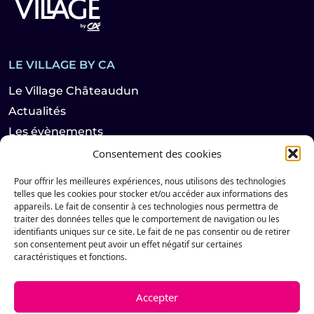
LE VILLAGE BY CA
Le Village Châteaudun
Actualités
Les évènements
Consentement des cookies
LES HABITANTS
Pour offrir les meilleures expériences, nous utilisons des technologies
telles que les cookies pour stocker et/ou accéder aux informations des
Startups
appareils. Le fait de consentir à ces technologies nous permettra de
traiter des données telles que le comportement de navigation ou les
Partenaires
identifiants uniques sur ce site. Le fait de ne pas consentir ou de retirer
son consentement peut avoir un effet négatif sur certaines
caractéristiques et fonctions.
Suivez notre actualité sur les réseaux sociaux
Accepter
Facebook de Le Village by CA Châteaudun
Instagram de Le Village by CA Châteaudun
LinkedIn de Le Village by CA Châteaudun